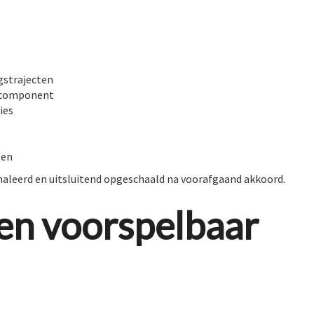
gstrajecten
e component
ies
zen
naleerd en uitsluitend opgeschaald na voorafgaand akkoord.
en voorspelbaar