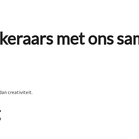
keraars met ons s
an creativiteit.
g