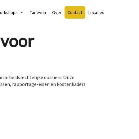
orkshops
Tarieven
Over
Contact
Locaties
 voor
n arbeidsrechtelijke dossiers. Onze
cessen, rapportage-eisen en kostenkaders.