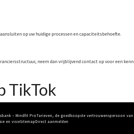
aansluiten op uw huidige processen en capaciteitsbehoefte.
veranciersstructuur, neem dan vrijblijvend contact op voor een k
p TikTok
sbank – Mindfit Pro
Tarieven, de goedkoopste vertrouwenspersoon van
sie en visie
Sitemap
Direct aanmelden