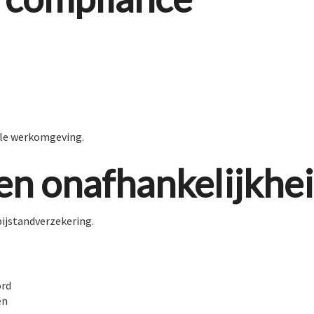
ale werkomgeving.
en onafhankelijkhe
bijstandverzekering.
ord
en