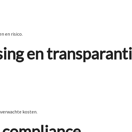
n en risico.
ing en transparant
nverwachte kosten.
 compliance