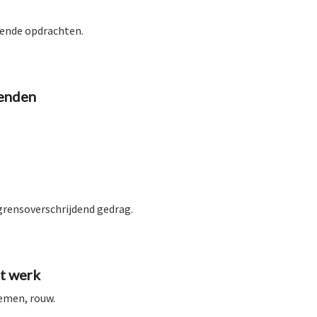
lende opdrachten.
venden
 grensoverschrijdend gedrag.
t werk
lemen, rouw.