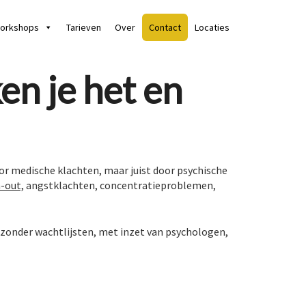
orkshops
Tarieven
Over
Contact
Locaties
en je het en
oor medische klachten, maar juist door psychische
-out,
angstklachten, concentratieproblemen,
 zonder wachtlijsten, met inzet van psychologen,