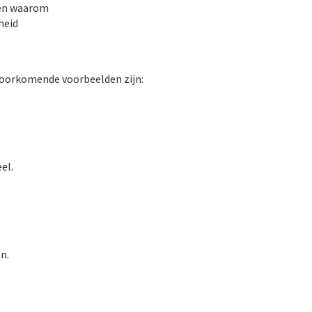
ten waarom
heid
voorkomende voorbeelden zijn:
el.
n.