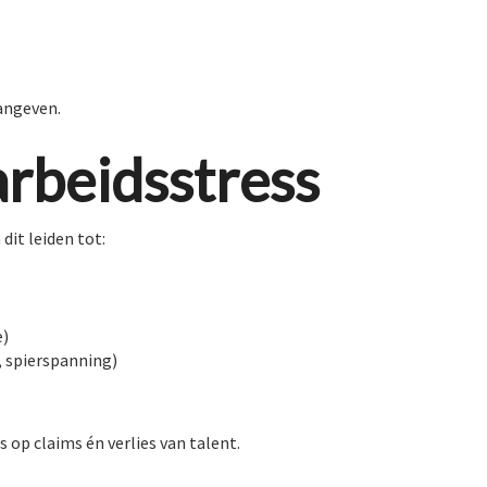
angeven.
rbeidsstress
dit leiden tot:
e)
, spierspanning)
s op claims én verlies van talent.