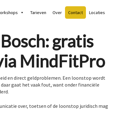
orkshops
Tarieven
Over
Contact
Locaties
Bosch: gratis
via MindFitPro
rheid en direct geldproblemen. Een loonstop wordt
s daar gaat het vaak fout, want onder financiële
derd.
nicatie over, toetsen of de loonstop juridisch mag