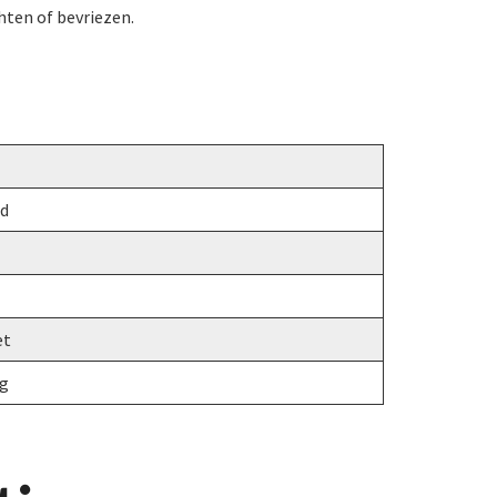
chten of bevriezen.
id
et
ng