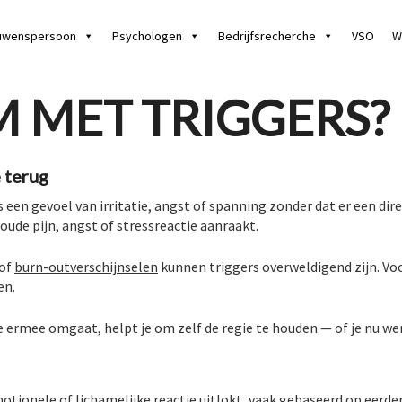
uwenspersoon
Psychologen
Bedrijfsrecherche
VSO
W
M MET TRIGGERS?
 terug
en gevoel van irritatie, angst of spanning zonder dat er een direct
 oude pijn, angst of stressreactie aanraakt.
 of
burn-outverschijnselen
kunnen triggers overweldigend zijn. Voo
en.
 je ermee omgaat, helpt je om zelf de regie te houden — of je nu 
motionele of lichamelijke reactie uitlokt, vaak gebaseerd op eerde