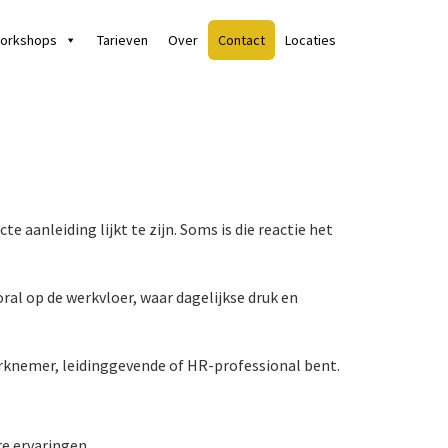
orkshops
Tarieven
Over
Contact
Locaties
e aanleiding lijkt te zijn. Soms is die reactie het
ral op de werkvloer, waar dagelijkse druk en
werknemer, leidinggevende of HR-professional bent.
re ervaringen.