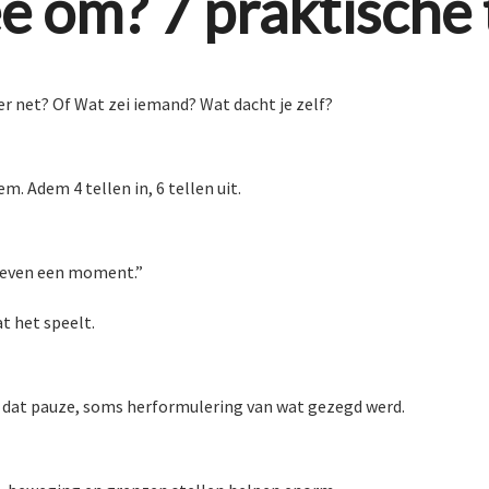
e om? 7 praktische 
er net? Of Wat zei iemand? Wat dacht je zelf?
. Adem 4 tellen in, 6 tellen uit.
em even een moment.”
at het speelt.
is dat pauze, soms herformulering van wat gezegd werd.