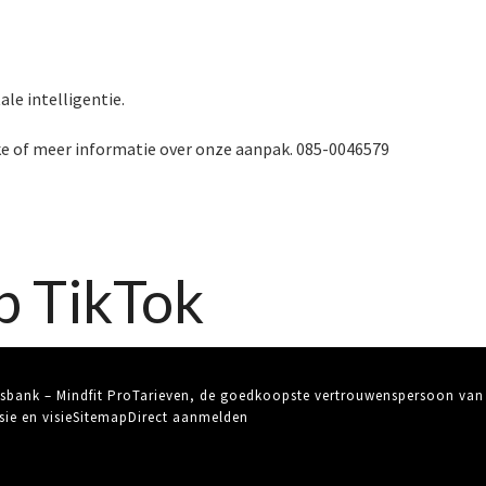
le intelligentie.
ake of meer informatie over onze aanpak. 085-0046579
p TikTok
sbank – Mindfit Pro
Tarieven, de goedkoopste vertrouwenspersoon van
sie en visie
Sitemap
Direct aanmelden