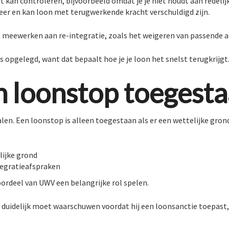
t kan controleren, bijvoorbeeld omdat je je niet houdt aan redelij
er en kan loon met terugwerkende kracht verschuldigd zijn.
t meewerken aan re-integratie, zoals het weigeren van passende 
s opgelegd, want dat bepaalt hoe je je loon het snelst terugkrijgt
n loonstop toegest
n. Een loonstop is alleen toegestaan als er een wettelijke grond
lijke grond
tegratieafspraken
oordeel van UWV een belangrijke rol spelen.
e duidelijk moet waarschuwen voordat hij een loonsanctie toepast,