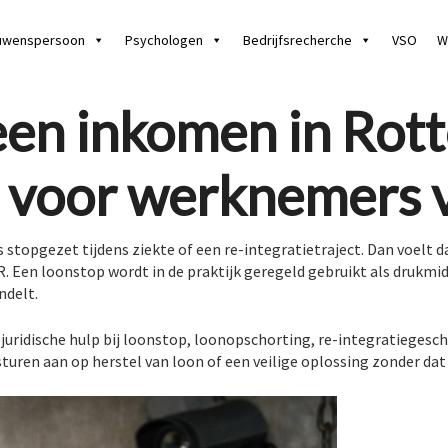
uwenspersoon
Psychologen
Bedrijfsrecherche
VSO
W
en inkomen in Rott
p voor werknemers 
s stopgezet tijdens ziekte of een re-integratietraject. Dan voelt 
. Een loonstop wordt in de praktijk geregeld gebruikt als drukmidd
ndelt.
uridische hulp bij loonstop, loonopschorting, re-integratiegesch
uren aan op herstel van loon of een veilige oplossing zonder dat j