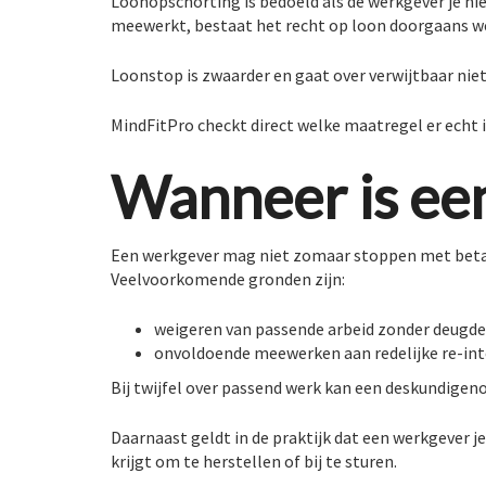
Loonopschorting is bedoeld als de werkgever je nie
meewerkt, bestaat het recht op loon doorgaans we
Loonstop is zwaarder en gaat over verwijtbaar nie
MindFitPro checkt direct welke maatregel er echt i
Wanneer is ee
Een werkgever mag niet zomaar stoppen met betale
Veelvoorkomende gronden zijn:
weigeren van passende arbeid zonder deugde
onvoldoende meewerken aan redelijke re-in
Bij twijfel over passend werk kan een deskundigen
Daarnaast geldt in de praktijk dat een werkgever j
krijgt om te herstellen of bij te sturen.