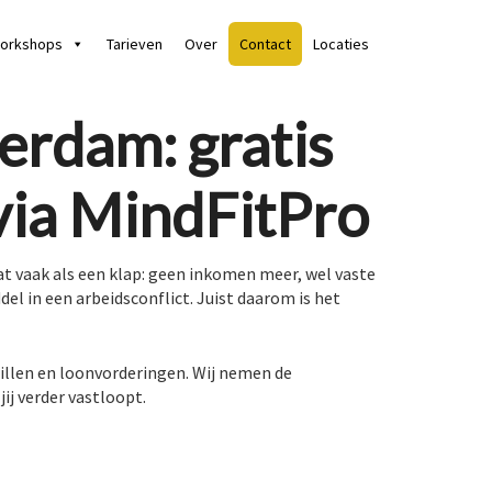
orkshops
Tarieven
Over
Contact
Locaties
erdam: gratis
via MindFitPro
dat vaak als een klap: geen inkomen meer, wel vaste
el in een arbeidsconflict. Juist daarom is het
illen en loonvorderingen. Wij nemen de
ij verder vastloopt.