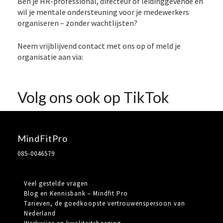
Ben je HR-professional, directeur of leidinggevende en
wil je mentale ondersteuning voor je medewerkers
organiseren – zonder wachtlijsten?
Neem vrijblijvend contact met ons op of meld je
organisatie aan via:
Volg ons ook op TikTok
MindFitPro
085-0046579
Veel gestelde vragen
Blog en Kennisbank – Mindfit Pro
Tarieven, de goedkoopste vertrouwenspersoon van
Nederland