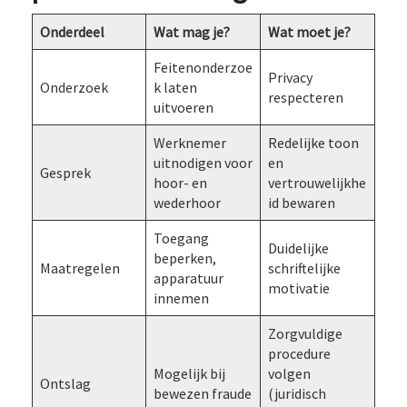
Onderdeel
Wat mag je?
Wat moet je?
Feitenonderzoe
Privacy
Onderzoek
k laten
respecteren
uitvoeren
Werknemer
Redelijke toon
uitnodigen voor
en
Gesprek
hoor- en
vertrouwelijkhe
wederhoor
id bewaren
Toegang
Duidelijke
beperken,
Maatregelen
schriftelijke
apparatuur
motivatie
innemen
Zorgvuldige
procedure
Mogelijk bij
volgen
Ontslag
bewezen fraude
(juridisch