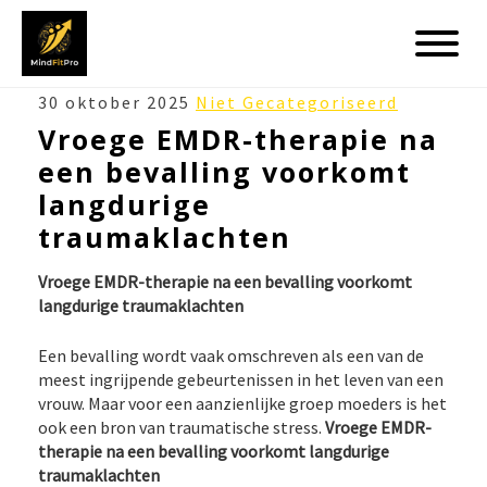
VROEGE
30 oktober 2025
Niet Gecategoriseerd
EMDR-
Vroege EMDR-therapie na
THERAPIE
een bevalling voorkomt
NA
EEN
langdurige
BEVALLING
traumaklachten
VOORKOMT
LANGDURIGE
Vroege EMDR-therapie na een bevalling voorkomt
TRAUMAKLACHTEN
langdurige traumaklachten
Een bevalling wordt vaak omschreven als een van de
meest ingrijpende gebeurtenissen in het leven van een
vrouw. Maar voor een aanzienlijke groep moeders is het
ook een bron van traumatische stress.
Vroege EMDR-
therapie na een bevalling voorkomt langdurige
traumaklachten