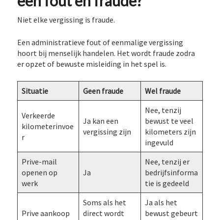
een fout en fraude?
Niet elke vergissing is fraude.
Een administratieve fout of eenmalige vergissing
hoort bij menselijk handelen. Het wordt fraude zodra
er opzet of bewuste misleiding in het spel is.
Situatie
Geen fraude
Wel fraude
Nee, tenzij
Verkeerde
Ja kan een
bewust te veel
kilometerinvoe
vergissing zijn
kilometers zijn
r
ingevuld
Prive-mail
Nee, tenzij er
openen op
Ja
bedrijfsinforma
werk
tie is gedeeld
Soms als het
Ja als het
Prive aankoop
direct wordt
bewust gebeurt