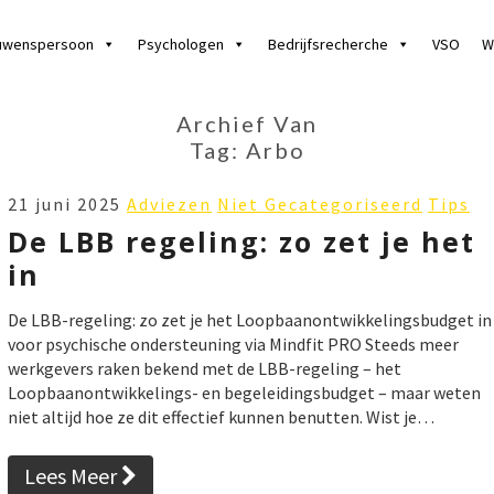
uwenspersoon
Psychologen
Bedrijfsrecherche
VSO
W
Archief Van
Tag:
Arbo
DE
21 juni 2025
Adviezen
Niet Gecategoriseerd
Tips
LBB
De LBB regeling: zo zet je het
REGELING:
in
ZO
ZET
De LBB-regeling: zo zet je het Loopbaanontwikkelingsbudget in
JE
voor psychische ondersteuning via Mindfit PRO Steeds meer
HET
werkgevers raken bekend met de LBB-regeling – het
IN
Loopbaanontwikkelings- en begeleidingsbudget – maar weten
niet altijd hoe ze dit effectief kunnen benutten. Wist je…
Lees Meer
Lees Meer