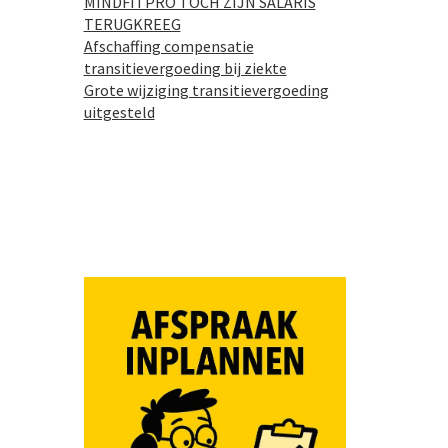
MINDFITPRO TOCH ZIJN SALARIS
TERUGKREEG
Afschaffing compensatie
transitievergoeding bij ziekte
Grote wijziging transitievergoeding
uitgesteld