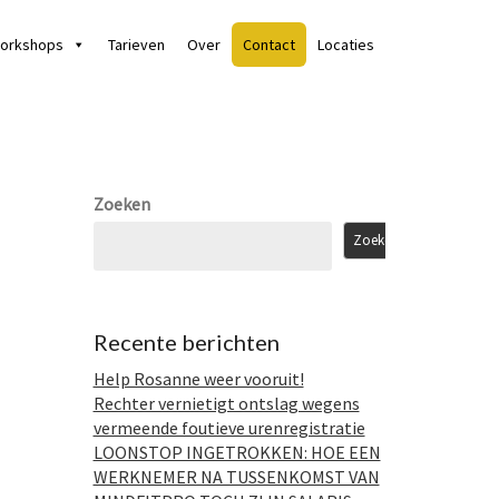
orkshops
Tarieven
Over
Contact
Locaties
Zoeken
Zoeken
Recente berichten
Help Rosanne weer vooruit!
Rechter vernietigt ontslag wegens
vermeende foutieve urenregistratie
LOONSTOP INGETROKKEN: HOE EEN
WERKNEMER NA TUSSENKOMST VAN